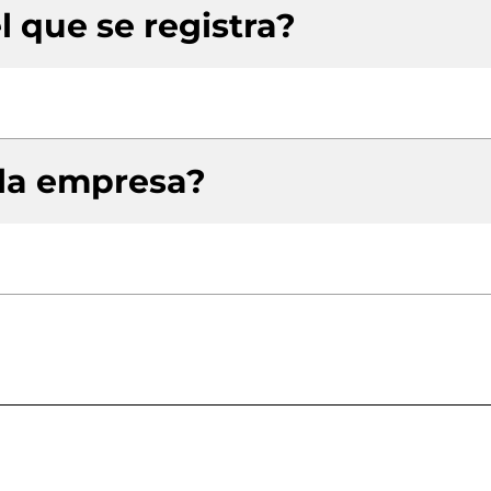
l que se registra?
 la empresa?