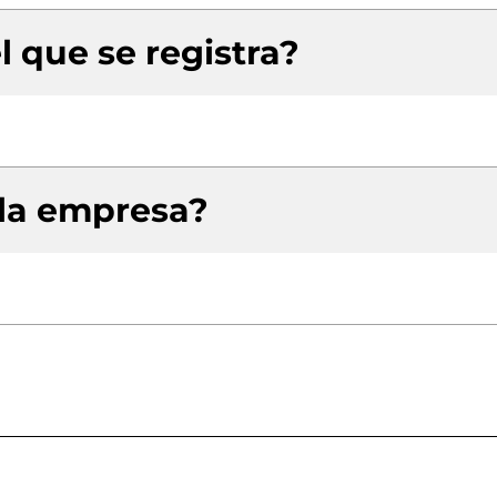
l que se registra?
 la empresa?