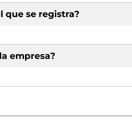
l que se registra?
 la empresa?