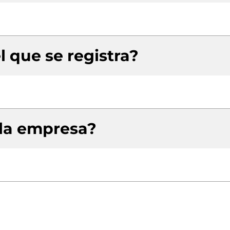
l que se registra?
 la empresa?