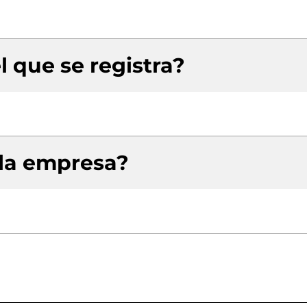
l que se registra?
 la empresa?