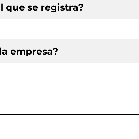
l que se registra?
 la empresa?