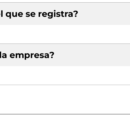
l que se registra?
 la empresa?