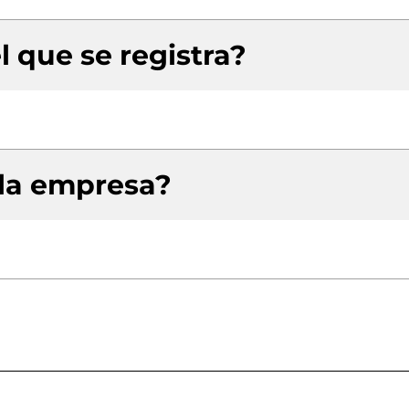
l que se registra?
 la empresa?