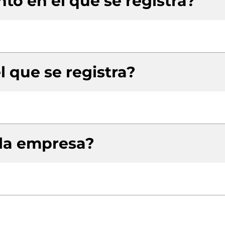
to en el que se registra?
l que se registra?
 la empresa?