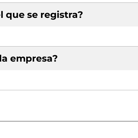
l que se registra?
 la empresa?