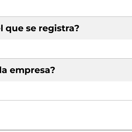
l que se registra?
 la empresa?