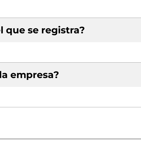
l que se registra?
 la empresa?