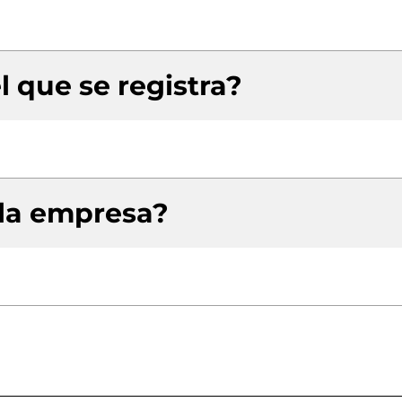
l que se registra?
 la empresa?