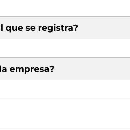
l que se registra?
 la empresa?