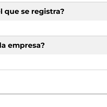
l que se registra?
 la empresa?