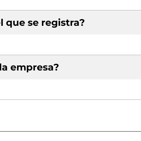
l que se registra?
 la empresa?