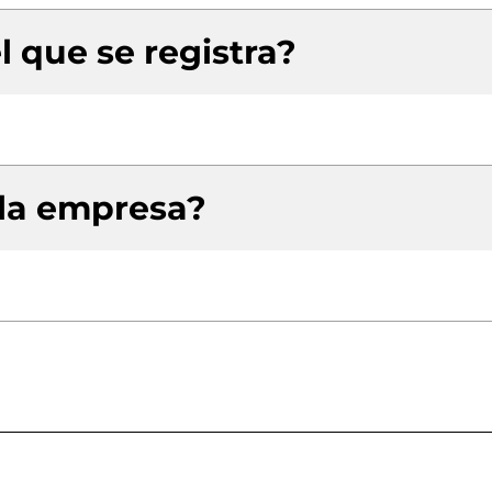
l que se registra?
 la empresa?