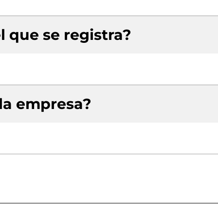
l que se registra?
 la empresa?