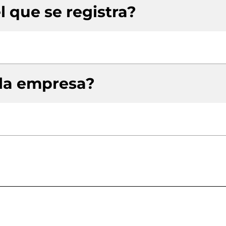
l que se registra?
 la empresa?