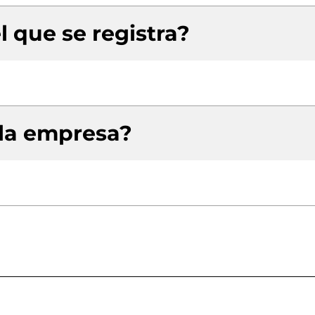
l que se registra?
 la empresa?