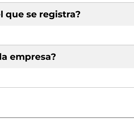
l que se registra?
 la empresa?