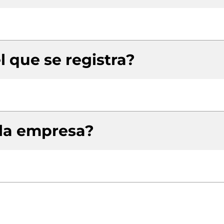
l que se registra?
 la empresa?