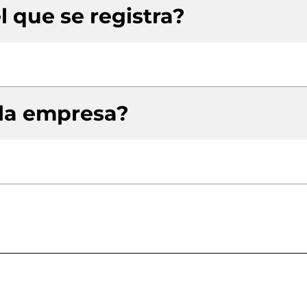
l que se registra?
 la empresa?