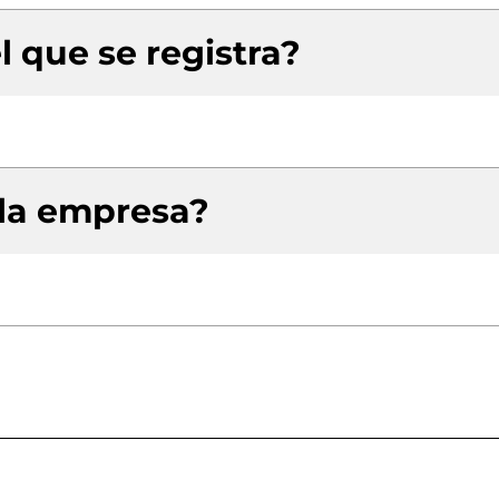
l que se registra?
 la empresa?