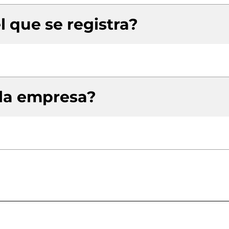
l que se registra?
 la empresa?