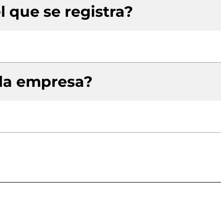
l que se registra?
 la empresa?