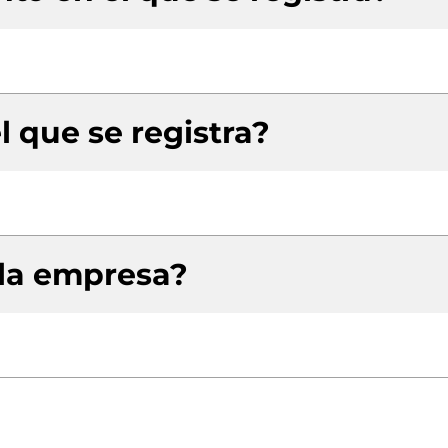
l que se registra?
 la empresa?