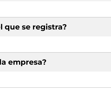
l que se registra?
 la empresa?