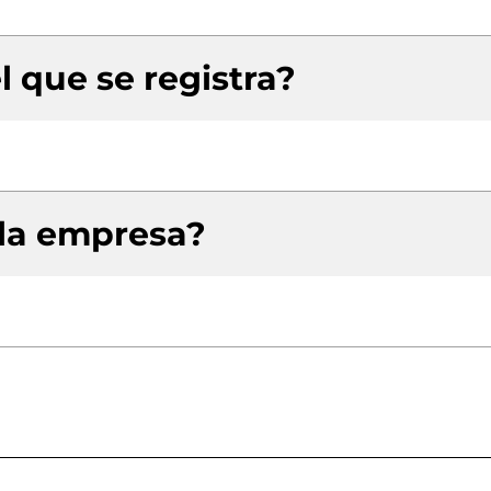
l que se registra?
 la empresa?