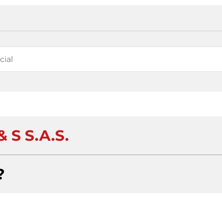
& S S.A.S.
?