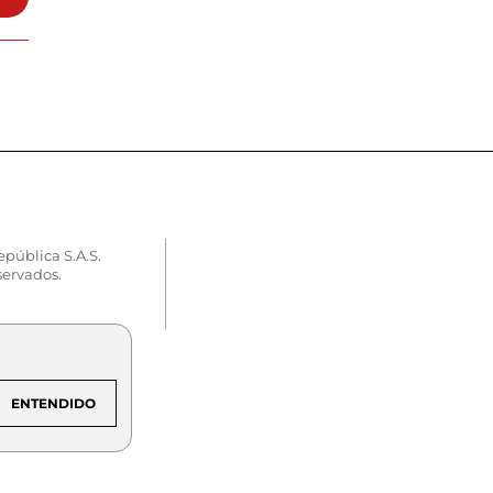
epública S.A.S.
servados.
ENTENDIDO