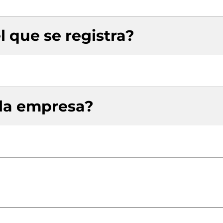
l que se registra?
 la empresa?