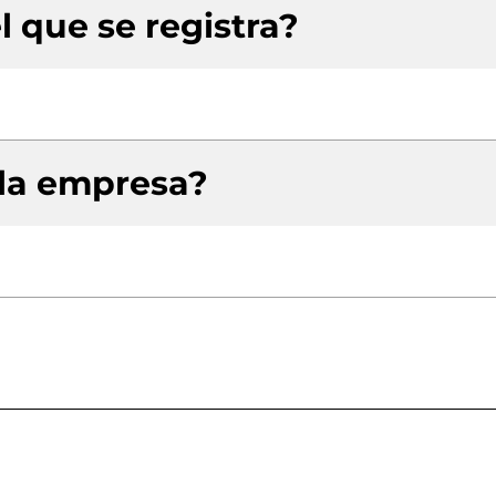
l que se registra?
 la empresa?