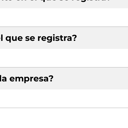
l que se registra?
 la empresa?