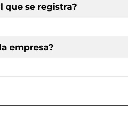
l que se registra?
 la empresa?