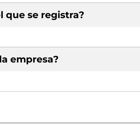
l que se registra?
 la empresa?