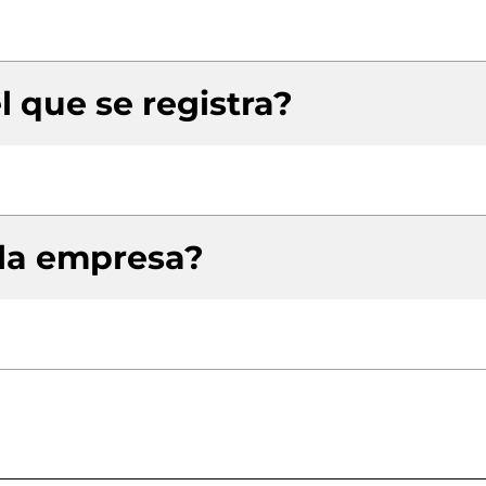
l que se registra?
 la empresa?