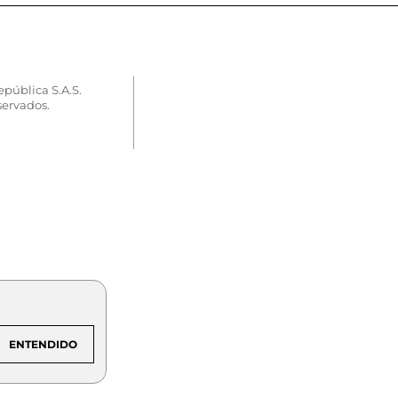
epública S.A.S.
servados.
ENTENDIDO