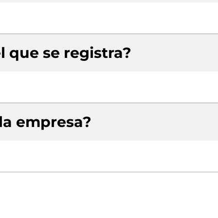
l que se registra?
 la empresa?