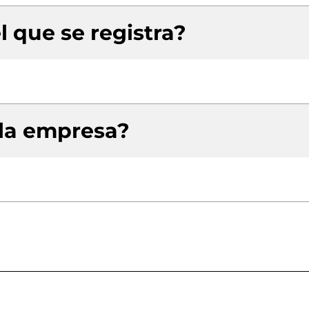
l que se registra?
 la empresa?