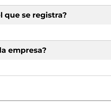
l que se registra?
 la empresa?