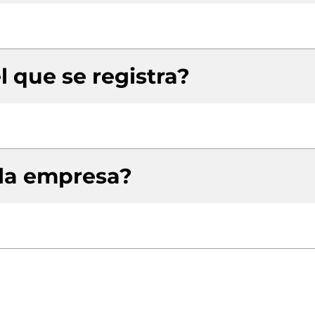
l que se registra?
 la empresa?