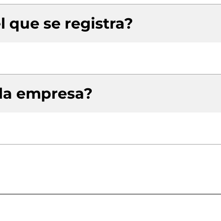
l que se registra?
 la empresa?