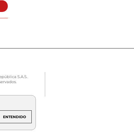
epública S.A.S.
servados.
ENTENDIDO