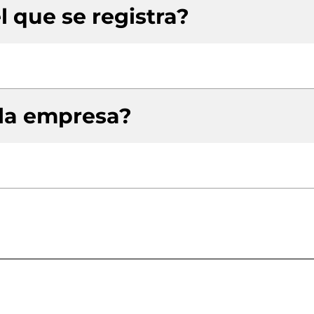
l que se registra?
 la empresa?