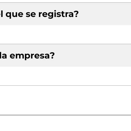
l que se registra?
 la empresa?