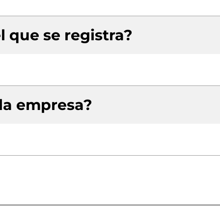
l que se registra?
 la empresa?