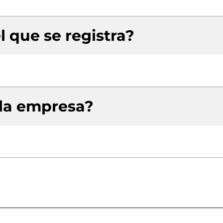
l que se registra?
 la empresa?