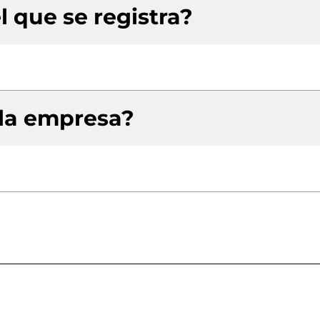
l que se registra?
 la empresa?