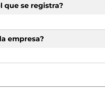
l que se registra?
 la empresa?