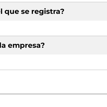
l que se registra?
 la empresa?