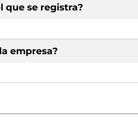
l que se registra?
 la empresa?